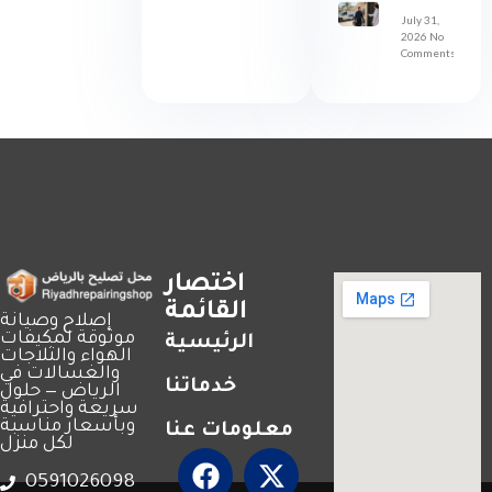
July 31,
2026
No
Comments
اختصار
القائمة
إصلاح وصيانة
موثوقة لمكيفات
الرئيسية
الهواء والثلاجات
والغسالات في
خدماتنا
الرياض — حلول
سريعة واحترافية
وبأسعار مناسبة
معلومات عنا
لكل منزل
0591026098