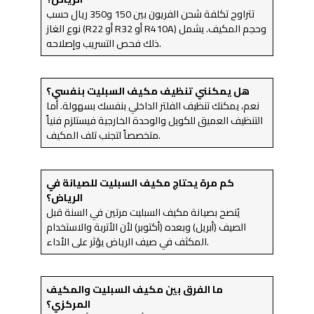
تتراوح تكلفة شحن الفريون بين 150 و350 ريال حسب
نوع الغاز (R22 أو R32 أو R410A) وحجم المكيف. يشمل
ذلك فحص التسريب وإصلاحه.
هل يمكنني تنظيف مكيف السبليت بنفسي؟
نعم، يمكنك تنظيف الفلتر الداخلي بنفسك بسهولة. أما
التنظيف العميق للكويل والوحدة الخارجية فيستلزم فنياً
متخصصاً لتجنب تلف المكيف.
كم مرة يحتاج مكيف السبليت للصيانة في
الرياض؟
يُنصح بصيانة مكيف السبليت مرتين في السنة قبل
الصيف (أبريل) وبعده (أكتوبر) لأن الأتربة والاستخدام
المكثف في صيف الرياض يؤثر على الأداء.
ما الفرق بين مكيف السبليت والمكيف
المركزي؟