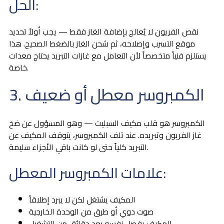
الحل:
نقص الفريون لا يُعالج بإضافة الغاز فقط — يجب أولاً تحديد
موقع التسرب وإصلاحه، ثم شحن الغاز بالضغط الصحيح. هذا
يستلزم فنياً متخصصاً لأن التعامل مع غازات التبريد يحتاج معدات
خاصة.
3. الكمبروسر معطل أو ضعيف
الكمبروسر هو قلب مكيف السبليت — وهو المسؤول عن ضخ
غاز الفريون وتبريده. عند تلف الكمبروسر، يتوقف المكيف عن
التبريد كلياً حتى لو كانت باقي الأجزاء سليمة.
علامات الكمبروسر المعطل:
المكيف يشتغل لكن لا يبرد إطلاقاً
صوت دوي أو طرق من الوحدة الخارجية
المكيف يفصل نفسه بعد دقائق من التشغيل