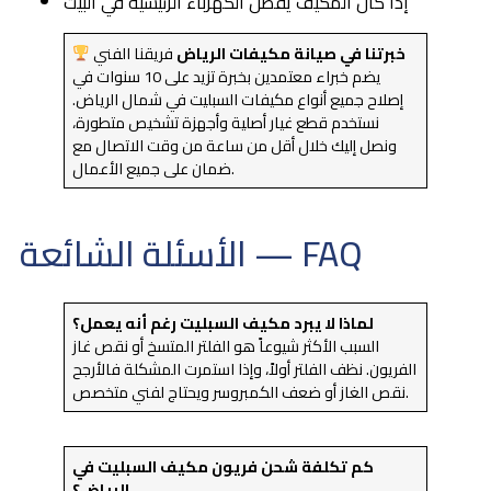
إذا كان المكيف يفصل الكهرباء الرئيسية في البيت
خبرتنا في صيانة مكيفات الرياض
فريقنا الفني
يضم خبراء معتمدين بخبرة تزيد على 10 سنوات في
إصلاح جميع أنواع مكيفات السبليت في شمال الرياض.
نستخدم قطع غيار أصلية وأجهزة تشخيص متطورة،
ونصل إليك خلال أقل من ساعة من وقت الاتصال مع
ضمان على جميع الأعمال.
الأسئلة الشائعة — FAQ
لماذا لا يبرد مكيف السبليت رغم أنه يعمل؟
السبب الأكثر شيوعاً هو الفلتر المتسخ أو نقص غاز
الفريون. نظف الفلتر أولاً، وإذا استمرت المشكلة فالأرجح
نقص الغاز أو ضعف الكمبروسر ويحتاج لفني متخصص.
كم تكلفة شحن فريون مكيف السبليت في
الرياض؟