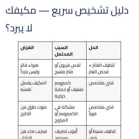
دليل تشخيص سريع — مكيفك
لا يبرد؟
الحل
السبب
العَرَض
المحتمل
تنظيف الفلتر +
نقص فريون أو
هواء فاتر
فحص الغاز
فلتر متسخ
وليس بارداً
فني متخصص
كمبروسر
المكيف يفصل
ضعيف أو حماية
نفسه
حرارية
فني متخصص
مشكلة في
صوت طرق من
فوراً
الكمبروسر أو
الخارج
المراوح
تنظيف بسيط أو
أنبوب تصريف
تسريب ماء من
فني
مسدود
الداخل